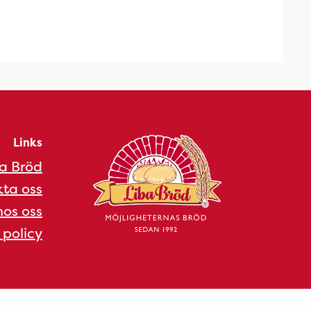
Links
a Bröd
ta oss
os oss
 policy