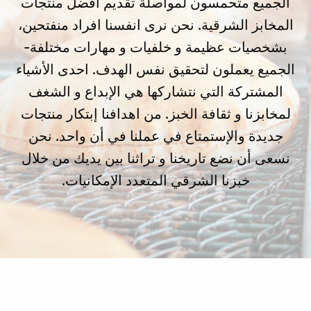
الجميع متحمسون لمواصلة تقديم افضل منتجات
المخابز الشرقية. نحن نرى انفسنا افراد منفتحين،
بشخصيات عظيمة و خلفيات و مهارات مختلفة-
الجميع يعملون لتحقيق نفس الهدف. احدى الأشياء
المشتركة التي نتشاركها هي الإبداع و الشغف
لمخابزنا و ثقافة الخبز. من اهدافنا إبتكار منتجات
جديدة والإستمتاع في عملنا في أن واحد. نحن
نسعى أن نضع تاريخنا و تراثنا بين يديك من خلال
خبزنا الشرقي المتعدد الإمكانيات.