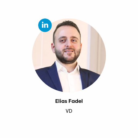
Elias Fadel
VD