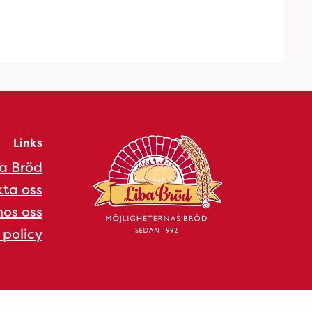
Links
a Bröd
ta oss
os oss
 policy