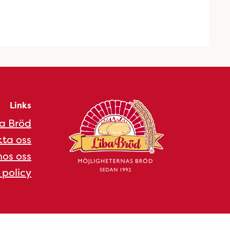
Links
a Bröd
ta oss
os oss
 policy