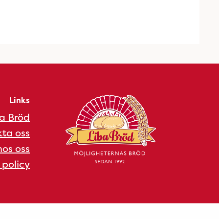
Links
a Bröd
ta oss
os oss
 policy