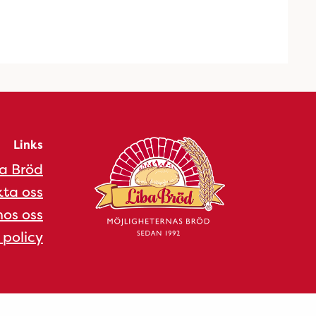
Links
a Bröd
ta oss
os oss
 policy