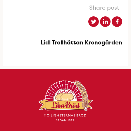
Share post
Lidl Trollhättan Kronogården