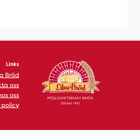
Links
a Bröd
ta oss
os oss
 policy