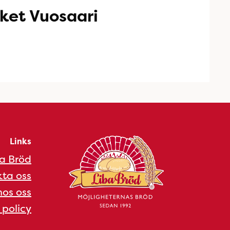
ket Vuosaari
Links
a Bröd
ta oss
os oss
 policy