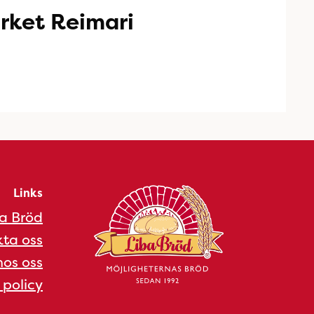
rket Reimari
Links
a Bröd
ta oss
os oss
 policy