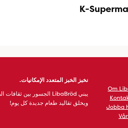
K-Superma
نخبز الخبز المتعدد الإمكانيات.
Om Lib
يبني LibaBröd الجسور بين ثقافات 
Kontak
ويخلق تقاليد طعام جديدة كل يوم!
Jobba h
Vår