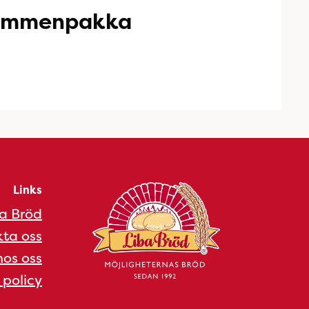
Nummenpakka
Links
a Bröd
ta oss
os oss
 policy