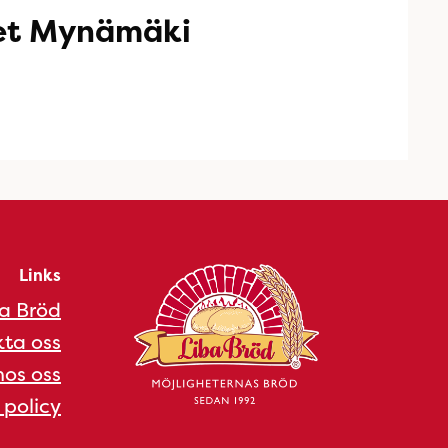
et Mynämäki
Links
a Bröd
ta oss
os oss
 policy