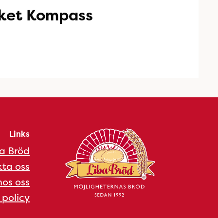
ket Kompass
Links
a Bröd
ta oss
os oss
 policy