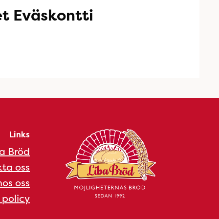
t Eväskontti
Links
a Bröd
ta oss
os oss
 policy