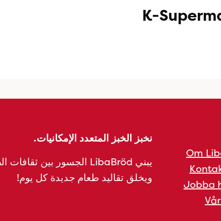
K-Superma
نخبز الخبز المتعدد الإمكانيات.
Om Lib
يبني LibaBröd الجسور بين ثقافات 
Kontak
ويخلق تقاليد طعام جديدة كل يوم!
Jobba h
Vår