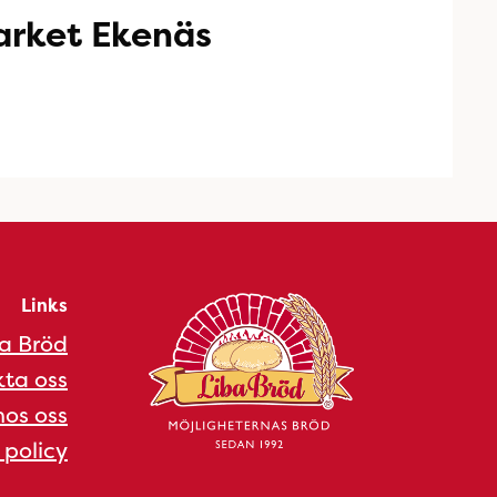
rket Ekenäs
Links
a Bröd
ta oss
os oss
 policy