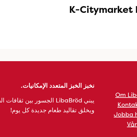
K-Citymarket
نخبز الخبز المتعدد الإمكانيات.
Om Lib
يبني LibaBröd الجسور بين ثقافات 
Kontak
ويخلق تقاليد طعام جديدة كل يوم!
Jobba h
Vår