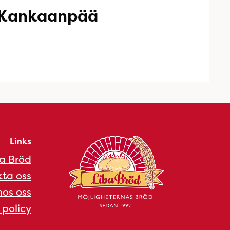
 Kankaanpää
Links
a Bröd
ta oss
os oss
 policy