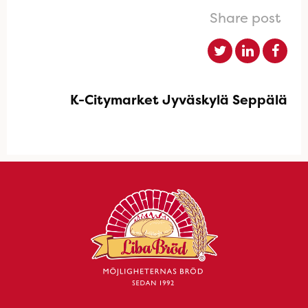
Share post
K-Citymarket Jyväskylä Seppälä