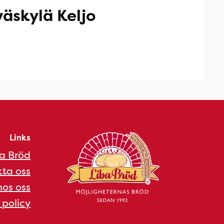
äskylä Keljo
Links
a Bröd
ta oss
os oss
 policy