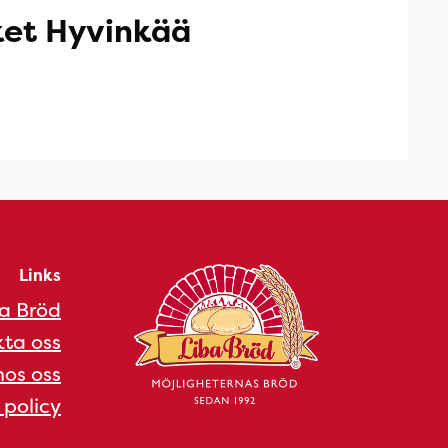
ket Hyvinkää
Links
a Bröd
ta oss
os oss
 policy