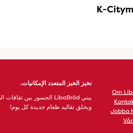
K-Citym
نخبز الخبز المتعدد الإمكانيات.
Om Lib
يبني LibaBröd الجسور بين ثقافات 
Kontak
ويخلق تقاليد طعام جديدة كل يوم!
Jobba h
Vår