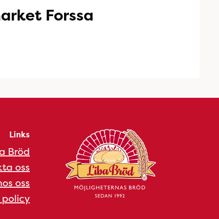
arket Forssa
Links
a Bröd
ta oss
os oss
 policy