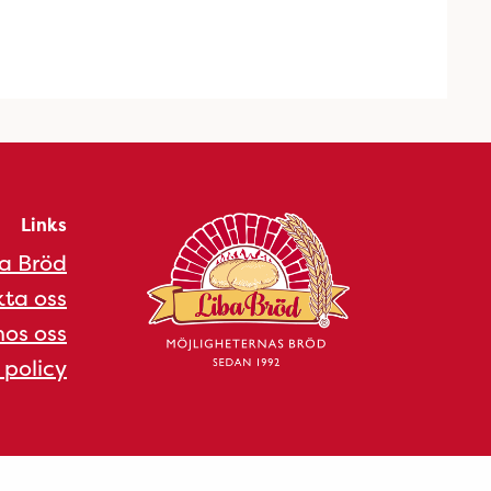
Links
a Bröd
ta oss
os oss
 policy