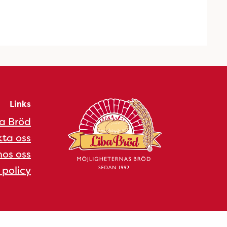
Links
a Bröd
ta oss
os oss
 policy