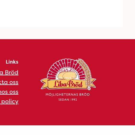
Links
a Bröd
ta oss
os oss
 policy