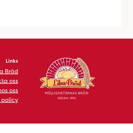
Links
a Bröd
ta oss
os oss
 policy