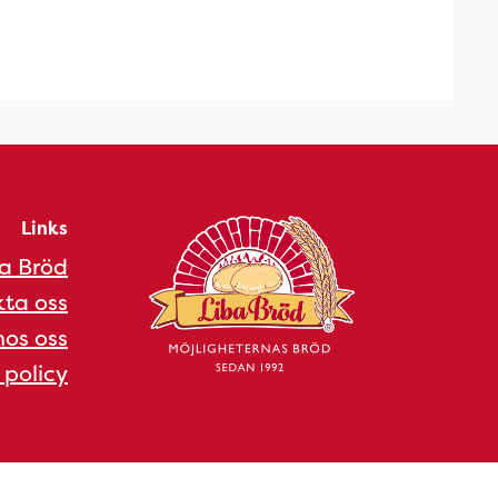
Links
a Bröd
ta oss
os oss
 policy