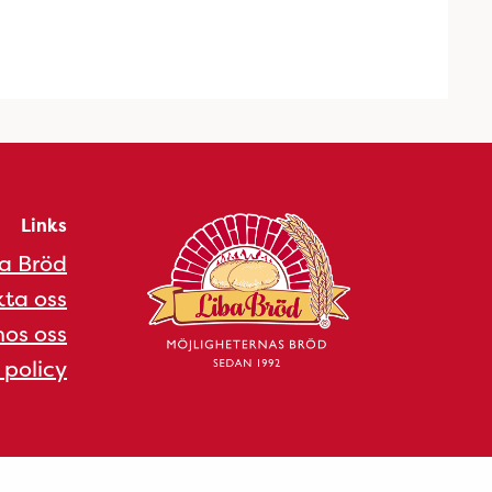
Links
a Bröd
ta oss
os oss
 policy