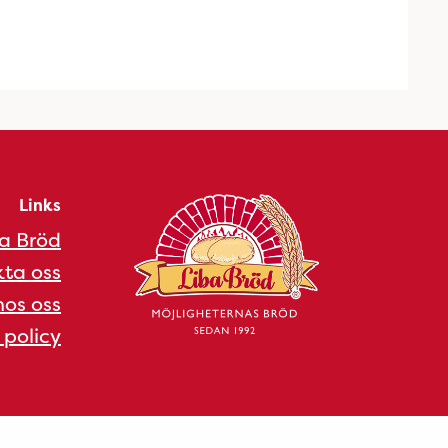
Links
a Bröd
ta oss
os oss
 policy