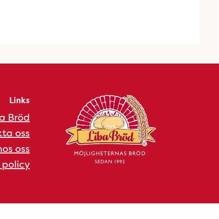
Links
a Bröd
ta oss
os oss
 policy