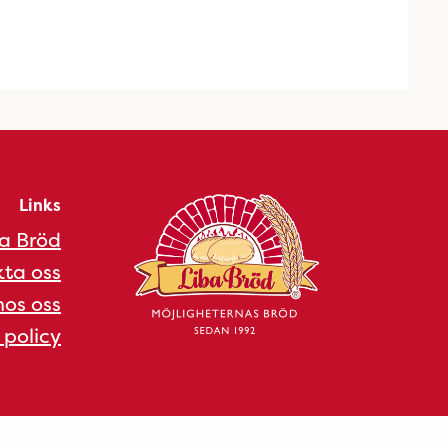
Links
a Bröd
ta oss
os oss
 policy