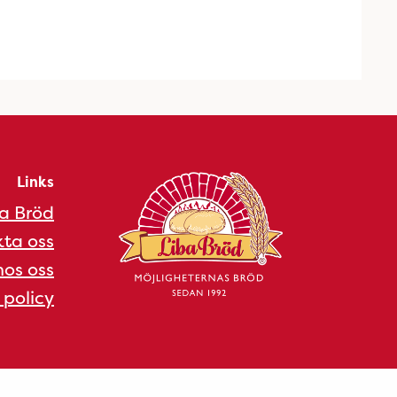
Links
a Bröd
ta oss
os oss
 policy