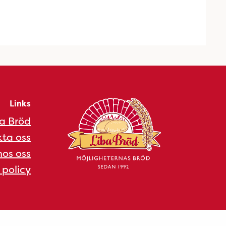
Links
a Bröd
ta oss
os oss
 policy