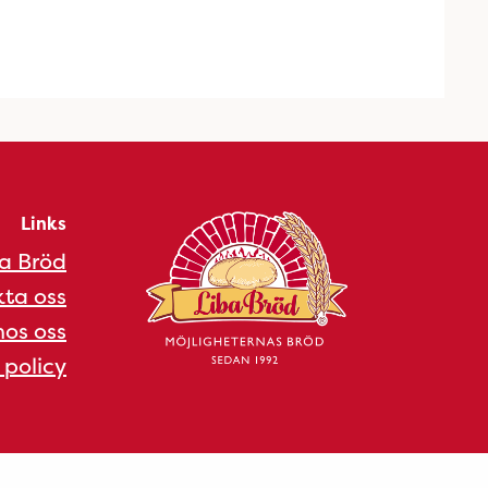
Links
a Bröd
ta oss
os oss
 policy