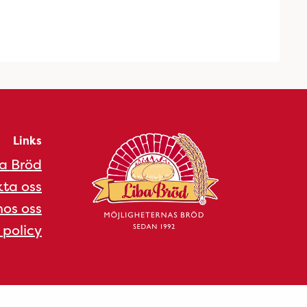
Links
a Bröd
ta oss
os oss
 policy