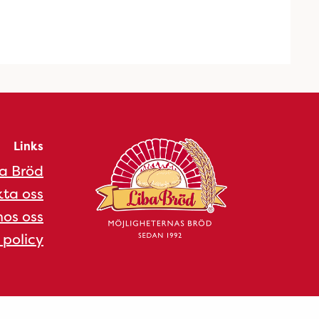
Links
a Bröd
ta oss
os oss
 policy