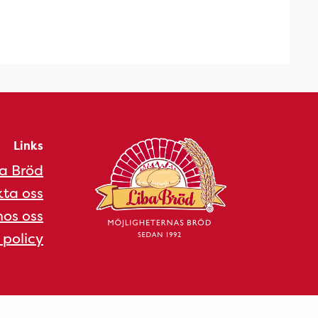
Links
a Bröd
ta oss
os oss
 policy