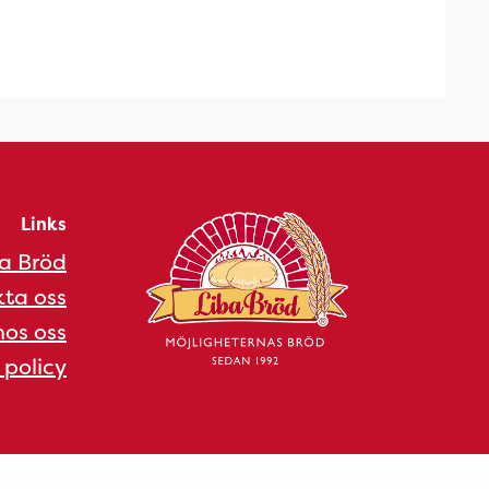
Links
a Bröd
ta oss
os oss
 policy