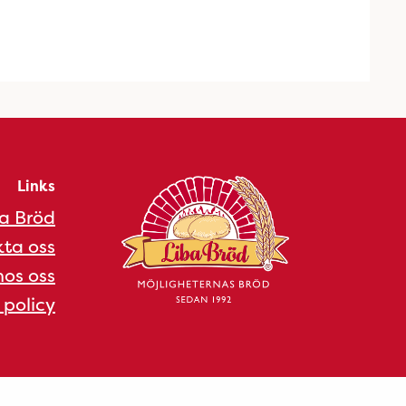
Links
a Bröd
ta oss
os oss
 policy