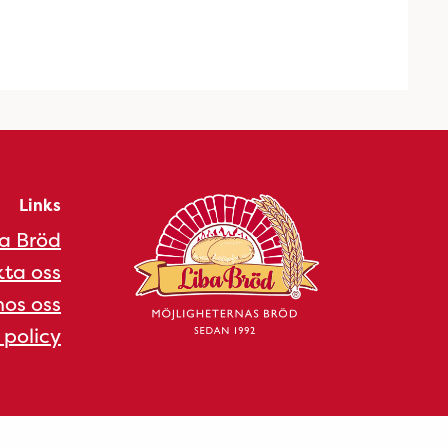
Links
a Bröd
ta oss
os oss
 policy