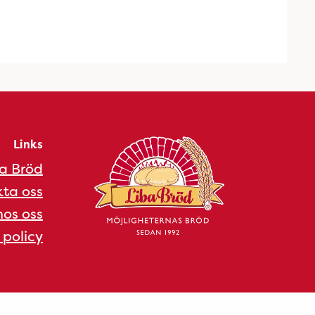
Links
a Bröd
ta oss
os oss
 policy