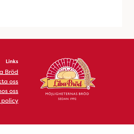
Links
a Bröd
ta oss
os oss
 policy