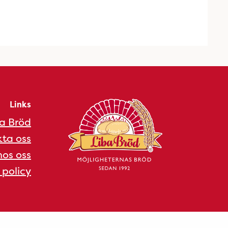
Links
a Bröd
ta oss
os oss
 policy