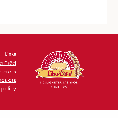
Links
a Bröd
ta oss
os oss
 policy