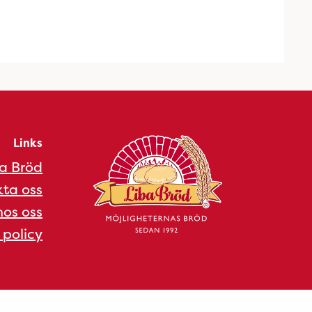
Links
a Bröd
ta oss
os oss
 policy