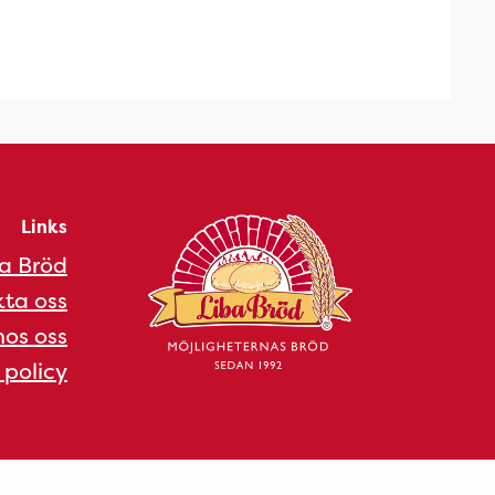
Links
a Bröd
ta oss
os oss
 policy