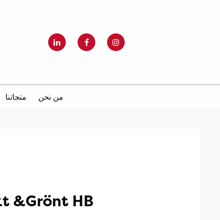
من نحن
متجاتنا
kt &Grönt HB