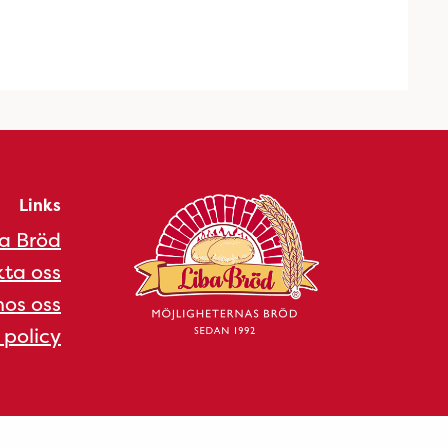
Links
a Bröd
ta oss
os oss
 policy