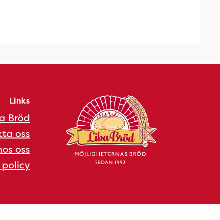
Links
a Bröd
ta oss
os oss
 policy