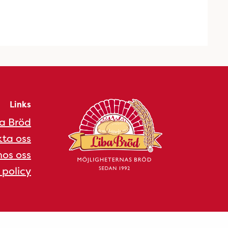
Links
a Bröd
ta oss
os oss
 policy