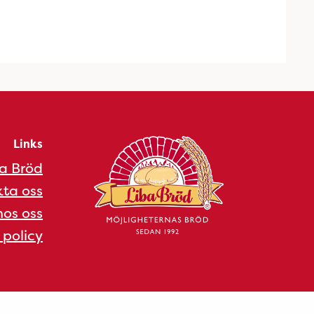
Links
a Bröd
ta oss
os oss
 policy