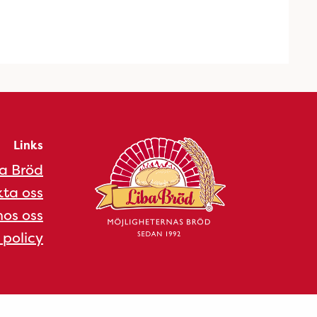
Links
a Bröd
ta oss
os oss
 policy