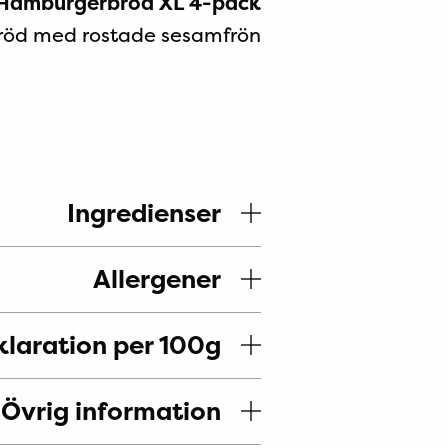
Hamburger
bröd XL 4-pack.
röd med rostade sesamfrön.
Ingredienser
Allergener
laration per 100g
Övrig information